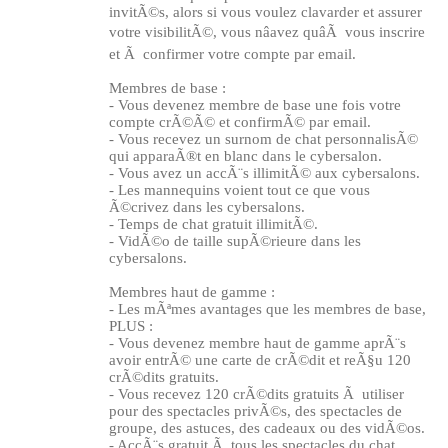
invitÃ©s, alors si vous voulez clavarder et assurer
votre visibilitÃ©, vous nâavez quâÃ vous inscrire
et Ã confirmer votre compte par email.
Membres de base :
- Vous devenez membre de base une fois votre
compte crÃ©Ã© et confirmÃ© par email.
- Vous recevez un surnom de chat personnalisÃ©
qui apparaÃ®t en blanc dans le cybersalon.
- Vous avez un accÃ¨s illimitÃ© aux cybersalons.
- Les mannequins voient tout ce que vous
Ã©crivez dans les cybersalons.
- Temps de chat gratuit illimitÃ©.
- VidÃ©o de taille supÃ©rieure dans les
cybersalons.
Membres haut de gamme :
- Les mÃªmes avantages que les membres de base,
PLUS :
- Vous devenez membre haut de gamme aprÃ¨s
avoir entrÃ© une carte de crÃ©dit et reÃ§u 120
crÃ©dits gratuits.
- Vous recevez 120 crÃ©dits gratuits Ã utiliser
pour des spectacles privÃ©s, des spectacles de
groupe, des astuces, des cadeaux ou des vidÃ©os.
- AccÃ¨s gratuit Ã tous les spectacles du chat