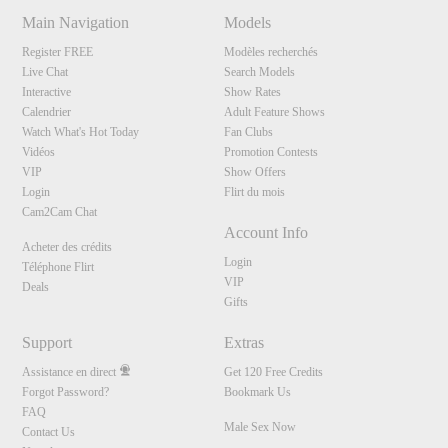
Main Navigation
Models
Register FREE
Modèles recherchés
Live Chat
Search Models
Interactive
Show Rates
Calendrier
Adult Feature Shows
Watch What's Hot Today
Fan Clubs
Vidéos
Promotion Contests
VIP
Show Offers
Login
Flirt du mois
Cam2Cam Chat
Account Info
Acheter des crédits
Login
Téléphone Flirt
VIP
Deals
Gifts
Support
Extras
Assistance en direct
Get 120 Free Credits
Forgot Password?
Bookmark Us
FAQ
Male Sex Now
Contact Us