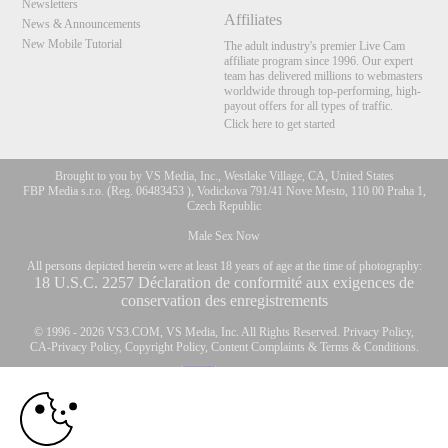
Newsletters
Affiliates
News & Announcements
New Mobile Tutorial
The adult industry's premier Live Cam
affiliate program since 1996. Our expert
team has delivered millions to webmasters
worldwide through top-performing, high-
payout offers for all types of traffic.
Click here to get started
Brought to you by VS Media, Inc., Westlake Village, CA, United States
FBP Media s.r.o. (Reg. 06483453 ), Vodickova 791/41 Nove Mesto, 110 00 Praha 1,
Czech Republic
Male Sex Now
All persons depicted herein were at least 18 years of age at the time of photography:
10:00
18 U.S.C. 2257 Déclaration de conformité aux exigences de
conservation des enregistrements
© 1996 - 2026 VS3.COM, VS Media, Inc. All Rights Reserved.
Privacy Policy
,
CLAIM YOUR BONUS
CA-Privacy Policy
,
Copyright Policy
,
Content Complaints
&
Terms & Conditions
.
modal