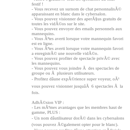
festif !
- Vous recevez un surnom de chat personnalisÃ©
apparaissant en blanc dans le cybersalon.
- Vous pouvez visionner des aperÃ§us gratuits de
toutes les vidÃ©os sur le site.
- Vous pouvez envoyer des emails personnels aux
mannequins.
- Vous Ãªtes averti lorsque votre mannequin favori
est en ligne.
- Vous Ãªtes averti lorsque votre mannequin favori
a enregistrÃ© une nouvelle vidÃ©o.
- Vous pouvez profiter de spectacle privÃ© avec
les mannequins.
120
- Vous pouvez vous joindre Ã des spectacles de
groupe ou Ã plusieurs utilisateurs.
- Profitez dâune expÃ©rience super voyeur, oÃ¹
vous pouvez visionner jusquâÃ 6 spectacles Ã la
fois.
AdhÃ©sion VIP :
F
R
E
E
C
R
E
DI
T
- Les mÃªmes avantages que les membres haut de
gamme, PLUS :
S
- Un nom dâutilisateur dorÃ© dans les cybersalons
(vous pouvez Ã©galement opter pour le blanc).