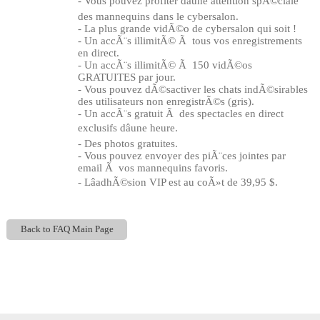
- Vous pouvez profiter dâune attention spÃ©ciale
des mannequins dans le cybersalon.
- La plus grande vidÃ©o de cybersalon qui soit !
- Un accÃ¨s illimitÃ© Ã tous vos enregistrements
en direct.
- Un accÃ¨s illimitÃ© Ã 150 vidÃ©os
GRATUITES par jour.
- Vous pouvez dÃ©sactiver les chats indÃ©sirables
des utilisateurs non enregistrÃ©s (gris).
- Un accÃ¨s gratuit Ã des spectacles en direct
exclusifs dâune heure.
- Des photos gratuites.
- Vous pouvez envoyer des piÃ¨ces jointes par
email Ã vos mannequins favoris.
- LâadhÃ©sion VIP est au coÃ»t de 39,95 $.
Back to FAQ Main Page
Show
Show
Show
Show
DM
DM
DM
DM