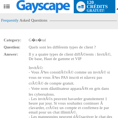
120
CRÉDITS
User
GRATUIT!
status
Frequently
Asked Questions
Category:
G�n�ral
Question:
Quels sont les différents types de client ?
Answer:
Il y a quatre types de client diffÃ©rents : InvitÃ©,
De base, Haut de gamme et VIP
InvitÃ©:
LIMITED TIME OFFER!
- Vous Ãªtes considÃ©rÃ© comme un invitÃ© si
vous ne vous Ãªtes PAS inscrit et nâavez pas
crÃ©Ã© de compte gratuit.
- Votre nom dâutilisateur apparaÃ®t en gris dans
les cybersalons.
- Les invitÃ©s peuvent bavarder gratuitement 1
heure par jour. Si vous souhaitez continuer Ã
clavarder, crÃ©ez un compte et confirmez-le par
email pour un chat illimitÃ©.
- Les mannequins peuvent dÃ©sactiver le chat des