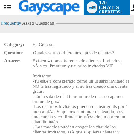
120
GRATIS
User
CRÉDITOS!
status
Frequently
Asked Questions
Category:
En General
Question:
¿Cuáles son los diferentes tipos de clientes?
Answer:
Existen 4 tipos diferentes de clientes: Invitados,
bÃ¡sico, Premium y usuarios invitados VIP
Invitados:
LIMITED TIME OFFER!
-Tu estÃ¡s considerado como un usuario invitado si
NO te has registrado y si no has creado una cuenta
gratis.
- En la sala de chat tu nombre de usuario aparece
en fuente gris.
-Los usuarios invitados pueden chatear gratis por 1
hora al dÃ­a. Si quieres continuar chateando, crea
una cuenta y confirma a travÃ©s de un correo un
chat ilimitado.
- Los modelos pueden apagar los chat de los
clientes invitados, asÃ­ que si quieres chatear y