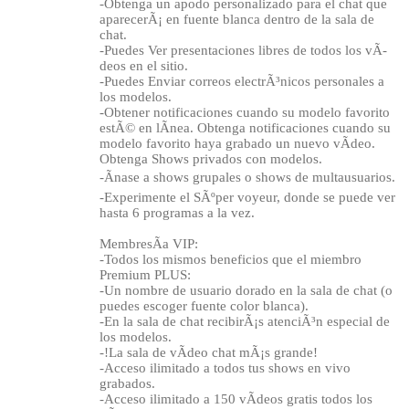
-Obtenga un apodo personalizado para el chat que
aparecerÃ¡ en fuente blanca dentro de la sala de
chat.
-Puedes Ver presentaciones libres de todos los vÃ­
deos en el sitio.
-Puedes Enviar correos electrÃ³nicos personales a
los modelos.
-Obtener notificaciones cuando su modelo favorito
estÃ© en lÃ­nea. Obtenga notificaciones cuando su
120
modelo favorito haya grabado un nuevo vÃ­deo.
Obtenga Shows privados con modelos.
-Ãnase a shows grupales o shows de multausuarios.
-Experimente el SÃºper voyeur, donde se puede ver
hasta 6 programas a la vez.
MembresÃ­a VIP:
F
R
E
E
C
R
E
DI
T
-Todos los mismos beneficios que el miembro
Premium PLUS:
S
-Un nombre de usuario dorado en la sala de chat (o
puedes escoger fuente color blanca).
-En la sala de chat recibirÃ¡s atenciÃ³n especial de
los modelos.
-!La sala de vÃ­deo chat mÃ¡s grande!
-Acceso ilimitado a todos tus shows en vivo
grabados.
-Acceso ilimitado a 150 vÃ­deos gratis todos los