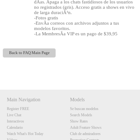
dÃ­as. Apaga a los chats fastidiosos de los usuarios
no registrados (gris). Acceso gratis a shows en vivo
de larga duraciÃ³n.
-Fotos gratis
-EnvÃ­a correos con archivos adjuntos a tus
modelos favoritos.
-La MembresÃ­a VIP es un pago de $39,95
Back to FAQ Main Page
Show
Show
Show
Show
DM
DM
DM
DM
Main Navigation
Models
Register FREE
Se buscan modelos
Live Chat
Search Models
Interactivos
Show Rates
Calendario
Adult Feature Shows
Watch What's Hot Today
Club de admiradores