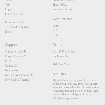
Vídeos
Promotion Contests
VIP
Show Offers
Login
Coqueteo del mes
Cam2Cam Chat
Account Info
Comprar créditos
Login
Teléfono de coqueteo
VIP
Deals
Gifts
Support
Extras
Soporte en vivo
Get 120 Free Credits
Forgot Password?
Bookmark Us
FAQ
Male Sex Now
Contact Us
Newsletters
Affiliates
News & Announcements
New Mobile Tutorial
The adult industry's premier Live Cam
affiliate program since 1996. Our expert
team has delivered millions to webmasters
worldwide through top-performing, high-
payout offers for all types of traffic.
Click here to get started