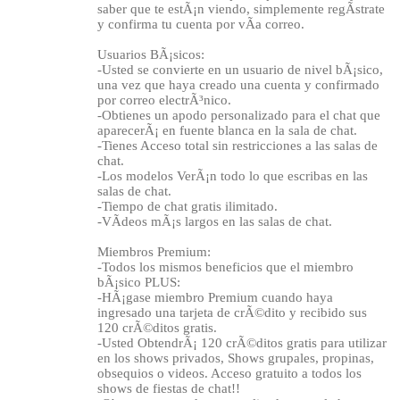
saber que te estÃ¡n viendo, simplemente regÃ­strate
y confirma tu cuenta por vÃ­a correo.
Usuarios BÃ¡sicos:
-Usted se convierte en un usuario de nivel bÃ¡sico,
una vez que haya creado una cuenta y confirmado
por correo electrÃ³nico.
-Obtienes un apodo personalizado para el chat que
aparecerÃ¡ en fuente blanca en la sala de chat.
-Tienes Acceso total sin restricciones a las salas de
chat.
-Los modelos VerÃ¡n todo lo que escribas en las
salas de chat.
-Tiempo de chat gratis ilimitado.
-VÃ­deos mÃ¡s largos en las salas de chat.
Miembros Premium:
-Todos los mismos beneficios que el miembro
bÃ¡sico PLUS:
-HÃ¡gase miembro Premium cuando haya
ingresado una tarjeta de crÃ©dito y recibido sus
120 crÃ©ditos gratis.
-Usted ObtendrÃ¡ 120 crÃ©ditos gratis para utilizar
en los shows privados, Shows grupales, propinas,
obsequios o videos. Acceso gratuito a todos los
shows de fiestas de chat!!