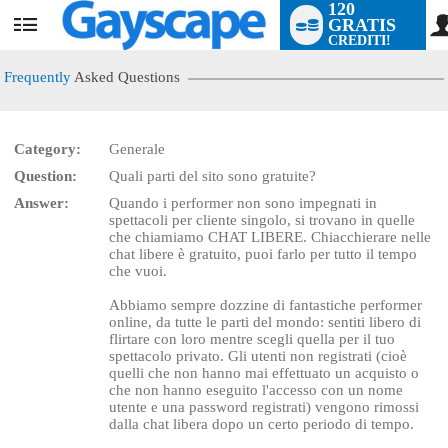
120
GRATIS
User
CREDITI!
status
Frequently
Asked Questions
Category:
Generale
Question:
Quali parti del sito sono gratuite?
LIMITED TIME OFFER!
Answer:
Quando i performer non sono impegnati in
spettacoli per cliente singolo, si trovano in quelle
che chiamiamo CHAT LIBERE. Chiacchierare nelle
chat libere è gratuito, puoi farlo per tutto il tempo
che vuoi.
Abbiamo sempre dozzine di fantastiche performer
online, da tutte le parti del mondo: sentiti libero di
flirtare con loro mentre scegli quella per il tuo
spettacolo privato. Gli utenti non registrati (cioè
quelli che non hanno mai effettuato un acquisto o
che non hanno eseguito l'accesso con un nome
utente e una password registrati) vengono rimossi
dalla chat libera dopo un certo periodo di tempo.