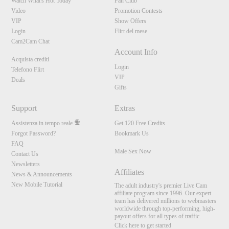
Watch What's Hot Today
Fan Club
Video
Promotion Contests
VIP
Show Offers
Login
Flirt del mese
Cam2Cam Chat
Account Info
Acquista crediti
Login
Telefono Flirt
VIP
Deals
Gifts
Support
Extras
Assistenza in tempo reale
Get 120 Free Credits
Forgot Password?
Bookmark Us
FAQ
Male Sex Now
Contact Us
Newsletters
Affiliates
News & Announcements
New Mobile Tutorial
The adult industry's premier Live Cam
affiliate program since 1996. Our expert
team has delivered millions to webmasters
worldwide through top-performing, high-
payout offers for all types of traffic.
Click here to get started