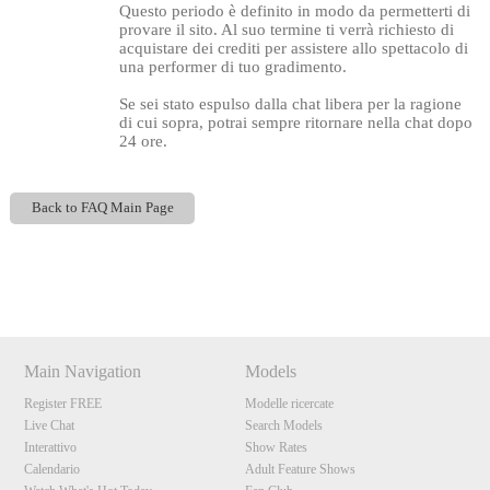
Questo periodo è definito in modo da permetterti di
provare il sito. Al suo termine ti verrà richiesto di
acquistare dei crediti per assistere allo spettacolo di
una performer di tuo gradimento.
Se sei stato espulso dalla chat libera per la ragione
di cui sopra, potrai sempre ritornare nella chat dopo
24 ore.
Back to FAQ Main Page
120
Show
Show
Show
Show
DM
DM
DM
DM
F
R
E
E
C
R
E
DI
T
Main Navigation
Models
S
Register FREE
Modelle ricercate
Live Chat
Search Models
Interattivo
Show Rates
Calendario
Adult Feature Shows