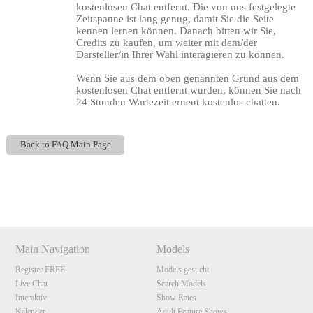
kostenlosen Chat entfernt. Die von uns festgelegte
Zeitspanne ist lang genug, damit Sie die Seite
kennen lernen können. Danach bitten wir Sie,
Credits zu kaufen, um weiter mit dem/der
Darsteller/in Ihrer Wahl interagieren zu können.
Wenn Sie aus dem oben genannten Grund aus dem
kostenlosen Chat entfernt wurden, können Sie nach
24 Stunden Wartezeit erneut kostenlos chatten.
120
Back to FAQ Main Page
Show
Show
Show
Show
DM
DM
DM
DM
F
R
E
E
C
R
E
DI
T
Main Navigation
Models
S
Register FREE
Models gesucht
Live Chat
Search Models
Interaktiv
Show Rates
Kalender
Adult Feature Shows