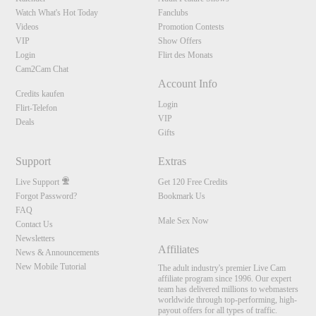
Watch What's Hot Today
Fanclubs
Videos
Promotion Contests
VIP
Show Offers
Login
Flirt des Monats
Cam2Cam Chat
Account Info
Credits kaufen
Login
Flirt-Telefon
VIP
Deals
Gifts
Support
Extras
Live Support
Get 120 Free Credits
Forgot Password?
Bookmark Us
FAQ
Male Sex Now
Contact Us
Newsletters
Affiliates
News & Announcements
New Mobile Tutorial
The adult industry's premier Live Cam
affiliate program since 1996. Our expert
team has delivered millions to webmasters
worldwide through top-performing, high-
payout offers for all types of traffic.