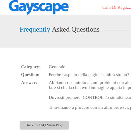
Live
Cam Di Ragazz
Cams
User
status
Frequently
Asked Questions
Category:
Generale
Question:
Perché l'aspetto della pagina sembra strano?
Answer:
Abbiamo riscontrato alcuni problemi con alcun
fare sì che la chat e/o l'immagine appaia in 
Dovresti premere: CONTROL F5 simultaneament
Ti invitiamo a provare con un altro browser, 
Back to FAQ Main Page