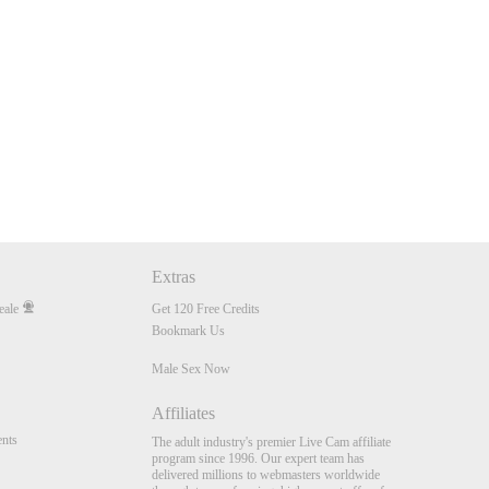
Extras
eale
Get 120 Free Credits
Bookmark Us
Male Sex Now
Affiliates
nts
The adult industry's premier Live Cam affiliate
program since 1996. Our expert team has
delivered millions to webmasters worldwide