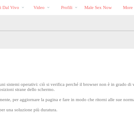
Di
bio
Special
i Dal Vivo
Video
Profili
Male Sex Now
More
tendenza
i sistemi operativi: ciò si verifica perché il browser non è in grado di 
posizioni strane dello schermo.
e, per aggiornare la pagina e fare in modo che ritorni alle sue norma
per una soluzione più duratura.
LIMITED TIME OFFER!