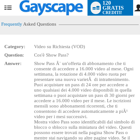
120
GRATIS
User
CREDITI!
status
Frequently
Asked Questions
Category:
Video su Richiesta (VOD)
Question:
Cos'è Show Pass?
LIMITED TIME OFFER!
Answer:
Show Pass Ã¨ un'offerta di abbonamento che ti
consente di accedere a 16.000 video al mese. Ogni
settimana, la rotazione di 4.000 video ruota per
presentare una nuova varietÃ di intrattenimento.
Puoi acquistare un pass di 24 ore per accedere a
uno qualsiasi dei 4.000 video disponibili in quella
settimana o puoi acquistare un pass di 30 giorni per
accedere a 16.000 video per il mese. Le iscrizioni
mensili sono abbonamenti ricorrenti, che ti
consentono di accedere automaticamente a piÃ¹
video per i mesi successivi.
Mostra video Pass sono identificabili dal simbolo di
blocco o sblocco sulla miniatura del video. Questi
possono essere trovati nella pagina Show Pass o
mentre stai navigando su altre pagine video. Se il