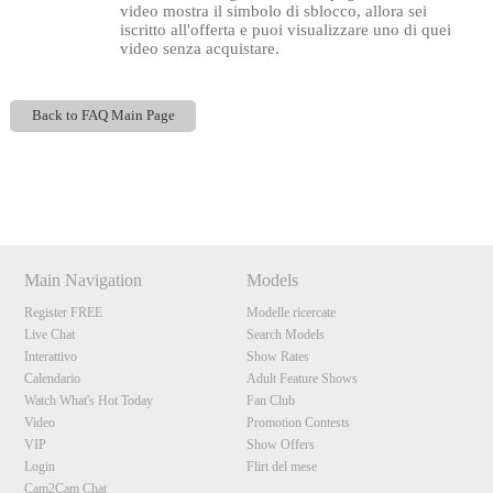
video mostra il simbolo di sblocco, allora sei
iscritto all'offerta e puoi visualizzare uno di quei
video senza acquistare.
Back to FAQ Main Page
Show
Show
Show
Show
120
DM
DM
DM
DM
Main Navigation
Models
F
R
E
E
C
R
E
DI
T
Register FREE
Modelle ricercate
Live Chat
Search Models
S
Interattivo
Show Rates
Calendario
Adult Feature Shows
Watch What's Hot Today
Fan Club
Video
Promotion Contests
VIP
Show Offers
Login
Flirt del mese
Cam2Cam Chat