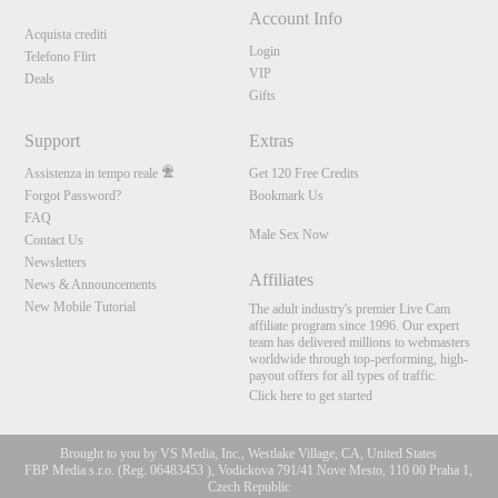
Account Info
Acquista crediti
Login
Telefono Flirt
VIP
Deals
Gifts
Support
Extras
Assistenza in tempo reale
Get 120 Free Credits
Forgot Password?
Bookmark Us
FAQ
Male Sex Now
Contact Us
Newsletters
Affiliates
News & Announcements
New Mobile Tutorial
The adult industry's premier Live Cam
affiliate program since 1996. Our expert
team has delivered millions to webmasters
worldwide through top-performing, high-
payout offers for all types of traffic.
Click here to get started
Brought to you by VS Media, Inc., Westlake Village, CA, United States
FBP Media s.r.o. (Reg. 06483453 ), Vodickova 791/41 Nove Mesto, 110 00 Praha 1,
Czech Republic