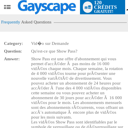
120
CRÉDITS
User
GRATUIT!
status
Frequently
Asked Questions
Category:
Vid�o sur Demande
Question:
Qu'est-ce que Show Pass?
LIMITED TIME OFFER!
Answer:
Show Pass est une offre d'abonnement qui vous
permet d'accÃ©der Ã pas moins de 16 000
vidÃ©os chaque mois. Chaque semaine, la rotation
de 4 000 vidÃ©os tourne pour prÃ©senter une
nouvelle variÃ©tÃ© de divertissement. Vous
pouvez acheter un abonnement de 24 heures pour
accÃ©der Ã l'une des 4 000 vidÃ©os disponibles
cette semaine ou vous pouvez acheter un
abonnement de 30 jours pour accÃ©der Ã 16 000
vidÃ©os pour le mois. Les abonnements mensuels
sont des abonnements rÃ©currents, vous offrant un
accÃ¨s automatique Ã encore plus de vidÃ©os
pour les mois suivants.
Les vidÃ©os Show Pass sont identifiables par le
symbole de verrouillage ou de dÃ©verrouillage sur