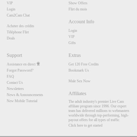
VIP
Show Offers
Login
Flirt du mois
Cam2Cam Chat
Account Info
Acheter des crédits
Login
Téléphone Flirt
VIP
Deals
Gifts
Support
Extras
Assistance en direct
Get 120 Free Credits
Forgot Password?
Bookmark Us
FAQ
Male Sex Now
Contact Us
Newsletters
Affiliates
News & Announcements
New Mobile Tutorial
The adult industry's premier Live Cam
affiliate program since 1996. Our expert
team has delivered millions to webmasters
worldwide through top-performing, high-
payout offers for all types of traffic.
Click here to get started