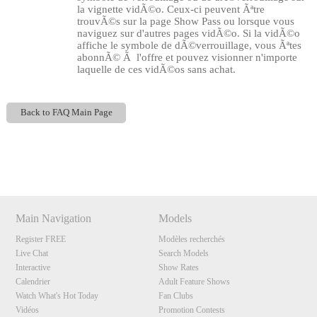
la vignette vidÃ©o. Ceux-ci peuvent Ãªtre
trouvÃ©s sur la page Show Pass ou lorsque vous
naviguez sur d'autres pages vidÃ©o. Si la vidÃ©o
affiche le symbole de dÃ©verrouillage, vous Ãªtes
abonnÃ© Ã l'offre et pouvez visionner n'importe
laquelle de ces vidÃ©os sans achat.
Back to FAQ Main Page
120
Show
Show
Show
Show
DM
DM
DM
DM
Main Navigation
Models
F
R
E
E
C
R
E
DI
T
Register FREE
Modèles recherchés
S
Live Chat
Search Models
Interactive
Show Rates
Calendrier
Adult Feature Shows
Watch What's Hot Today
Fan Clubs
Vidéos
Promotion Contests