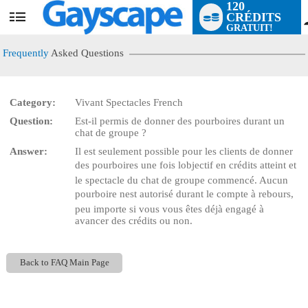
120
CRÉDITS
User
GRATUIT!
status
Frequently
Asked Questions
Category:
Vivant Spectacles French
Question:
Est-il permis de donner des pourboires durant un
LIMITED TIME OFFER!
chat de groupe ?
Answer:
Il est seulement possible pour les clients de donner
des pourboires une fois lobjectif en crédits atteint et
le spectacle du chat de groupe commencé. Aucun
pourboire nest autorisé durant le compte à rebours,
peu importe si vous vous êtes déjà engagé à
avancer des crédits ou non.
Back to FAQ Main Page