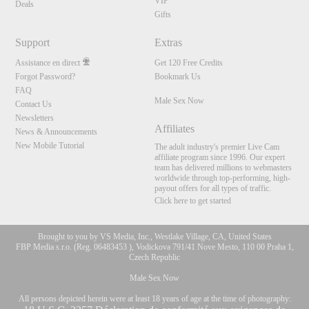
VIP
Deals
Gifts
Support
Extras
Assistance en direct
Get 120 Free Credits
Forgot Password?
Bookmark Us
FAQ
Male Sex Now
Contact Us
Newsletters
Affiliates
News & Announcements
New Mobile Tutorial
The adult industry's premier Live Cam
affiliate program since 1996. Our expert
team has delivered millions to webmasters
worldwide through top-performing, high-
payout offers for all types of traffic.
Click here to get started
Brought to you by VS Media, Inc., Westlake Village, CA, United States
FBP Media s.r.o. (Reg. 06483453 ), Vodickova 791/41 Nove Mesto, 110 00 Praha 1,
Czech Republic
Male Sex Now
All persons depicted herein were at least 18 years of age at the time of photography: