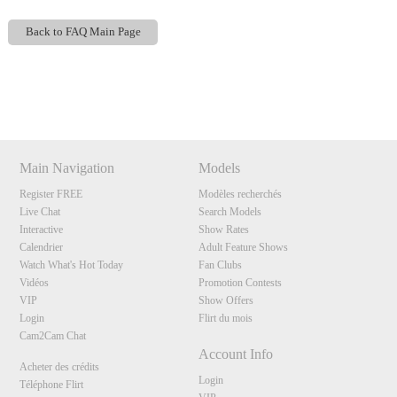
Back to FAQ Main Page
Show
Show
Show
Show
DM
DM
DM
DM
120
Main Navigation
Models
Register FREE
Modèles recherchés
Live Chat
Search Models
Interactive
Show Rates
F
R
E
E
C
R
E
DI
T
Calendrier
Adult Feature Shows
Watch What's Hot Today
Fan Clubs
S
Vidéos
Promotion Contests
VIP
Show Offers
Login
Flirt du mois
Cam2Cam Chat
Account Info
Acheter des crédits
Login
Téléphone Flirt