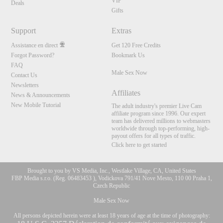
VIP
Deals
Gifts
Support
Extras
Assistance en direct
Get 120 Free Credits
Forgot Password?
Bookmark Us
FAQ
Male Sex Now
Contact Us
Newsletters
Affiliates
News & Announcements
New Mobile Tutorial
The adult industry's premier Live Cam
affiliate program since 1996. Our expert
team has delivered millions to webmasters
worldwide through top-performing, high-
payout offers for all types of traffic.
Click here to get started
Brought to you by VS Media, Inc., Westlake Village, CA, United States
FBP Media s.r.o. (Reg. 06483453 ), Vodickova 791/41 Nove Mesto, 110 00 Praha 1,
Czech Republic
Male Sex Now
All persons depicted herein were at least 18 years of age at the time of photography: