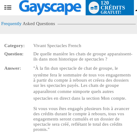
120
CRÉDITS
User
GRATUIT!
status
Frequently
Asked Questions
Category:
Vivant Spectacles French
Question:
De quelle manière les chats de groupe apparaissent-
LIMITED TIME OFFER!
ils dans mon historique de spectacles ?
Answer:
"À la fin dun spectacle de chat de groupe, le
système fera le sommaire de tous vos engagements
à partir du compte à rebours et créera des dossiers
sur les spectacles payés. Les chats de groupe
apparaîtront comme nimporte quels autres
spectacles en direct dans la section Mon compte.
Si vous vous êtes engagés plusieurs fois à avancer
des crédits durant le compte à rebours, tous vos
engagements seront cumulés et un dossier de
spectacle sera créé, reflétant le total des crédits
promis."