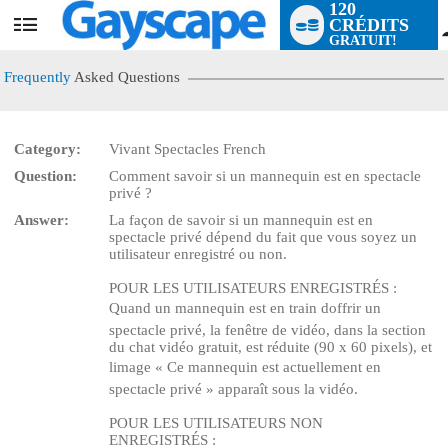
120
CRÉDITS
User
GRATUIT!
status
Frequently
Asked Questions
Category:
Vivant Spectacles French
Question:
Comment savoir si un mannequin est en spectacle
LIMITED TIME OFFER!
privé ?
Answer:
La façon de savoir si un mannequin est en
spectacle privé dépend du fait que vous soyez un
utilisateur enregistré ou non.
POUR LES UTILISATEURS ENREGISTRÉS
:
Quand un mannequin est en train doffrir un
spectacle privé, la fenêtre de vidéo, dans la section
du chat vidéo gratuit, est réduite (90 x 60 pixels), et
limage « Ce mannequin est actuellement en
spectacle privé » apparaît sous la vidéo.
POUR LES UTILISATEURS NON
ENREGISTRÉS
: