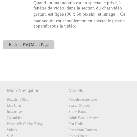
Quand un mannequin est en spectacle privé, la
fenêtre de vidéo, dans la section du chat vidéo
gratuit, est figée (90 x 60 pixels), et limage « Ce
mannequin est actuellement en spectacle privé »
apparaît sous la vidéo.
Back to FAQ Main Page
120
Show
Show
Show
Show
DM
DM
DM
DM
Main Navigation
Models
F
R
E
E
C
R
E
DI
T
Register FREE
Modèles recherchés
Live Chat
Search Models
S
Interactive
Show Rates
Calendrier
Adult Feature Shows
Watch What's Hot Today
Fan Clubs
Vidéos
Promotion Contests
VIP
Show Offers