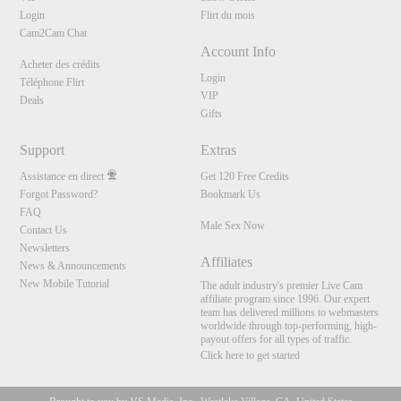
Login
Flirt du mois
Cam2Cam Chat
Account Info
Acheter des crédits
Login
Téléphone Flirt
VIP
Deals
Gifts
Support
Extras
Assistance en direct
Get 120 Free Credits
Forgot Password?
Bookmark Us
FAQ
Male Sex Now
Contact Us
Newsletters
Affiliates
News & Announcements
New Mobile Tutorial
The adult industry's premier Live Cam
affiliate program since 1996. Our expert
team has delivered millions to webmasters
worldwide through top-performing, high-
payout offers for all types of traffic.
Click here to get started