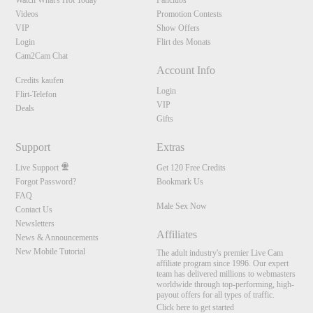
Watch What's Hot Today
Fanclubs
Videos
Promotion Contests
VIP
Show Offers
Login
Flirt des Monats
Cam2Cam Chat
Account Info
Credits kaufen
Login
Flirt-Telefon
VIP
Deals
Gifts
Support
Extras
Live Support
Get 120 Free Credits
Forgot Password?
Bookmark Us
FAQ
Male Sex Now
Contact Us
Newsletters
Affiliates
News & Announcements
New Mobile Tutorial
The adult industry's premier Live Cam
affiliate program since 1996. Our expert
team has delivered millions to webmasters
worldwide through top-performing, high-
payout offers for all types of traffic.
Click here to get started