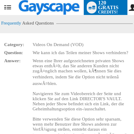
120
GRATIS
User
CREDITS!
status
Frequently
Asked Questions
Category:
Videos On Demand (VOD)
Question:
Wie kann ich das Teilen meiner Shows verhindern?
LIMITED TIME OFFER!
Answer:
Wenn eine Ihrer aufgezeichneten privaten Shows
etwas enthÃ¤lt, das Sie anderen Kunden nicht
zugÃ¤nglich machen wollen, kÃ¶nnen Sie dies
verhindern, indem Sie die Option nicht teilenâ
auswÃ¤hlen.
Navigieren Sie zum Videobereich der Seite und
klicken Sie auf den Link DIRECTOR'S VAULT.
Neben jeder Show befindet sich ein Link, der die
Geheimhaltungsoption ein-/ausschaltet.
Bitte verwenden Sie diese Option sehr sparsam,
wenn mehr Benutzer ihre Shows anderen zur
VerfÃ¼gung stellen, entsteht daraus ein