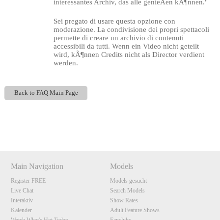
interessantes Archiv, das alle genieÃen kÃ¶nnen."
Sei pregato di usare questa opzione con
moderazione. La condivisione dei propri spettacoli
permette di creare un archivio di contenuti
accessibili da tutti. Wenn ein Video nicht geteilt
wird, kÃ¶nnen Credits nicht als Director verdient
werden.
Back to FAQ Main Page
120
Show
Show
Show
Show
DM
DM
DM
DM
F
R
E
E
C
R
E
DI
T
Main Navigation
Models
S
Register FREE
Models gesucht
Live Chat
Search Models
Interaktiv
Show Rates
Kalender
Adult Feature Shows