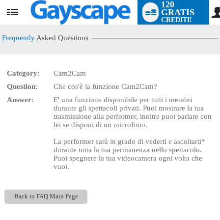
120
GRATIS
User
CREDITI!
status
Frequently
Asked Questions
Category:
Cam2Cam
LIMITED TIME OFFER!
Question:
Che cos'è la funzione Cam2Cam?
Answer:
E' una funzione disponibile per tutti i membri
durante gli spettacoli privati. Puoi mostrare la tua
trasmissione alla performer, inoltre puoi parlare con
lei se disponi di un microfono.
La performer sarà in grado di vederti e ascoltarti*
durante tutta la tua permanenza nello spettacolo.
Puoi spegnere la tua videocamera ogni volta che
vuoi.
Back to FAQ Main Page