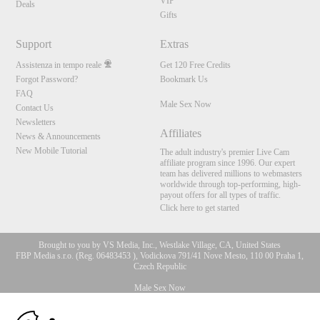
VIP
Deals
Gifts
Support
Extras
Assistenza in tempo reale
Get 120 Free Credits
Forgot Password?
Bookmark Us
FAQ
Male Sex Now
Contact Us
Newsletters
Affiliates
News & Announcements
New Mobile Tutorial
The adult industry's premier Live Cam
affiliate program since 1996. Our expert
team has delivered millions to webmasters
worldwide through top-performing, high-
payout offers for all types of traffic.
Click here to get started
Brought to you by VS Media, Inc., Westlake Village, CA, United States
FBP Media s.r.o. (Reg. 06483453 ), Vodickova 791/41 Nove Mesto, 110 00 Praha 1,
Czech Republic
Male Sex Now
10:00
All persons depicted herein were at least 18 years of age at the time of photography: