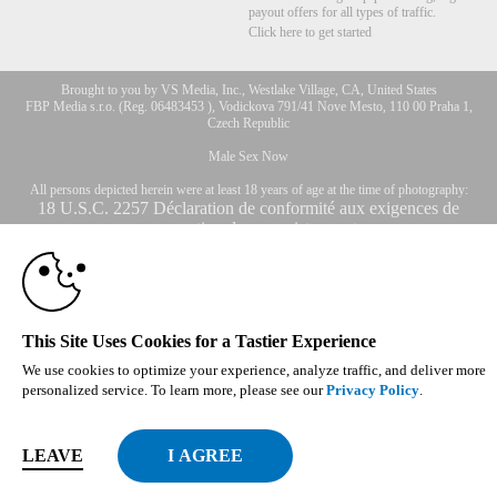
payout offers for all types of traffic.
Click here to get started
Brought to you by VS Media, Inc., Westlake Village, CA, United States
FBP Media s.r.o. (Reg. 06483453 ), Vodickova 791/41 Nove Mesto, 110 00 Praha 1,
Czech Republic
Male Sex Now
All persons depicted herein were at least 18 years of age at the time of photography:
10:00
18 U.S.C. 2257 Déclaration de conformité aux exigences de
conservation des enregistrements
© 1996 - 2026 VS3.COM, VS Media, Inc. All Rights Reserved.
Privacy Policy
,
CA-Privacy Policy
,
Copyright Policy
,
Content Complaints
&
Terms & Conditions
.
CLAIM YOUR BONUS
This Site Uses Cookies for a Tastier Experience
We use cookies to optimize your experience, analyze traffic, and deliver more
modal
personalized service. To learn more, please see our
Privacy Policy
.
control
LEAVE