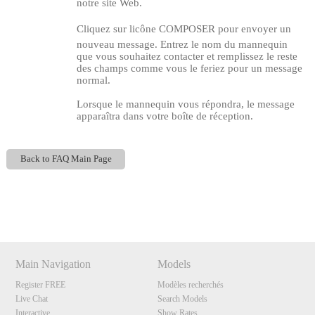
notre site Web.
Cliquez sur licône COMPOSER pour envoyer un
nouveau message. Entrez le nom du mannequin
que vous souhaitez contacter et remplissez le reste
des champs comme vous le feriez pour un message
normal.
Lorsque le mannequin vous répondra, le message
apparaîtra dans votre boîte de réception.
Back to FAQ Main Page
120
Show
Show
Show
Show
DM
DM
DM
DM
F
R
E
E
C
R
E
DI
T
Main Navigation
Models
S
Register FREE
Modèles recherchés
Live Chat
Search Models
Interactive
Show Rates