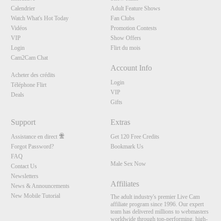
Calendrier
Adult Feature Shows
Watch What's Hot Today
Fan Clubs
Vidéos
Promotion Contests
VIP
Show Offers
Login
Flirt du mois
Cam2Cam Chat
Account Info
Acheter des crédits
Login
Téléphone Flirt
VIP
Deals
Gifts
Support
Extras
Assistance en direct
Get 120 Free Credits
Forgot Password?
Bookmark Us
FAQ
Male Sex Now
Contact Us
Newsletters
Affiliates
News & Announcements
New Mobile Tutorial
The adult industry's premier Live Cam
affiliate program since 1996. Our expert
team has delivered millions to webmasters
worldwide through top-performing, high-