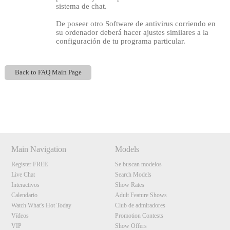
sistema de chat.
De poseer otro Software de antivirus corriendo en
su ordenador deberá hacer ajustes similares a la
configuración de tu programa particular.
Back to FAQ Main Page
120
Show
Show
Show
Show
DM
DM
DM
DM
Main Navigation
Models
F
R
E
E
C
R
E
DI
T
Register FREE
Se buscan modelos
Live Chat
Search Models
S
Interactivos
Show Rates
Calendario
Adult Feature Shows
Watch What's Hot Today
Club de admiradores
Vídeos
Promotion Contests
VIP
Show Offers