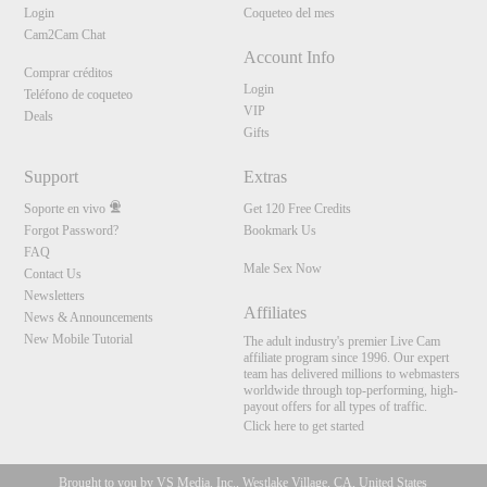
Login
Coqueteo del mes
Cam2Cam Chat
Account Info
Comprar créditos
Login
Teléfono de coqueteo
VIP
Deals
Gifts
Support
Extras
Soporte en vivo
Get 120 Free Credits
Forgot Password?
Bookmark Us
FAQ
Male Sex Now
Contact Us
Newsletters
Affiliates
News & Announcements
New Mobile Tutorial
The adult industry's premier Live Cam
affiliate program since 1996. Our expert
team has delivered millions to webmasters
worldwide through top-performing, high-
payout offers for all types of traffic.
Click here to get started
Brought to you by VS Media, Inc., Westlake Village, CA, United States