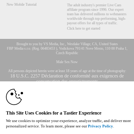
New Mobile Tutorial
The adult industry's premier Live Cam
affiliate program since 1996. Our expert
team has delivered millions to webmasters
worldwide through top-performing, high-
payout offers for all types of traffic.
Click here to get started
Brought to you by VS Media, Inc., Westlake Village, CA, United States
FBP Media s.r.o. (Reg. 06483453 ), Vodickova 791/41 Nove Mesto, 110 00 Praha 1,
Czech Republic
Male Sex Now
All persons depicted herein were at least 18 years of age at the time of photography:
10:00
18 U.S.C. 2257 Déclaration de conformité aux exigences de
conservation des enregistrements
© 1996 - 2026 VS3.COM, VS Media, Inc. All Rights Reserved.
Privacy Policy
,
CA-Privacy Policy
,
Copyright Policy
,
Content Complaints
&
Terms & Conditions
.
CLAIM YOUR BONUS
This Site Uses Cookies for a Tastier Experience
We use cookies to optimize your experience, analyze traffic, and deliver more
modal
personalized service. To learn more, please see our
Privacy Policy
.
control