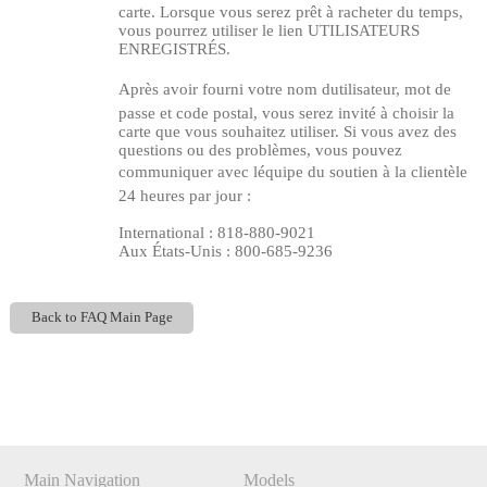
carte. Lorsque vous serez prêt à racheter du temps,
vous pourrez utiliser le lien UTILISATEURS
ENREGISTRÉS.
Après avoir fourni votre nom dutilisateur, mot de
passe et code postal, vous serez invité à choisir la
carte que vous souhaitez utiliser. Si vous avez des
questions ou des problèmes, vous pouvez
communiquer avec léquipe du soutien à la clientèle
24 heures par jour :
International : 818-880-9021
Aux États-Unis : 800-685-9236
120
Back to FAQ Main Page
Show
Show
Show
Show
DM
DM
DM
DM
F
R
E
E
C
R
E
DI
T
S
Main Navigation
Models