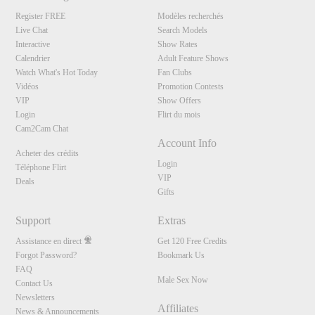
Register FREE
Modèles recherchés
Live Chat
Search Models
Interactive
Show Rates
Calendrier
Adult Feature Shows
Watch What's Hot Today
Fan Clubs
Vidéos
Promotion Contests
VIP
Show Offers
Login
Flirt du mois
Cam2Cam Chat
Account Info
Acheter des crédits
Login
Téléphone Flirt
VIP
Deals
Gifts
Support
Extras
Assistance en direct
Get 120 Free Credits
Forgot Password?
Bookmark Us
FAQ
Male Sex Now
Contact Us
Newsletters
Affiliates
News & Announcements