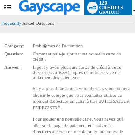
120
CRÉDITS
User
GRATUIT!
status
Frequently
Asked Questions
Category:
Probl�mes de Facturation
Question:
Comment puis-je ajouter une nouvelle carte de
crédit ?
LIMITED TIME OFFER!
Answer:
Il peut y avoir plusieurs cartes de crédit à votre
dossier (sécurisées) auprès de notre service de
traitement des paiements.
Sil y a plus dune carte à votre dossier, vous pourrez
choisir le compte que vous souhaitez utiliser au
moment deffectuer un achat à titre dUTILISATEUR
ENREGISTRÉ.
Pour ajouter une nouvelle carte, vous navez quà
aller sur la page de paiement et à suivre les
directives à lécran en vue dajouter une nouvelle