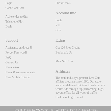
Login
Flirt du mois
Cam2Cam Chat
Account Info
Acheter des crédits
Login
Téléphone Flirt
VIP
Deals
Gifts
Support
Extras
Assistance en direct
Get 120 Free Credits
Forgot Password?
Bookmark Us
FAQ
Male Sex Now
Contact Us
Newsletters
Affiliates
News & Announcements
New Mobile Tutorial
The adult industry's premier Live Cam
affiliate program since 1996. Our expert
team has delivered millions to webmasters
worldwide through top-performing, high-
payout offers for all types of traffic.
Click here to get started
Brought to you by VS Media, Inc., Westlake Village, CA, United States