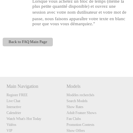
Lorsque vous achetez un bloc de temps (même la
plus petite quantité disponible) et ouvrez une
session avec votre nom dutilisateur et votre mot de
passe, nous faisons apparaître votre texte en blanc
pour que vous vous démarquiez."
Back to FAQ Main Page
Show
Show
Show
Show
120
DM
DM
DM
DM
Main Navigation
Models
F
R
E
E
C
R
E
DI
T
Register FREE
Modèles recherchés
Live Chat
Search Models
S
Interactive
Show Rates
Calendrier
Adult Feature Shows
Watch What's Hot Today
Fan Clubs
Vidéos
Promotion Contests
VIP
Show Offers