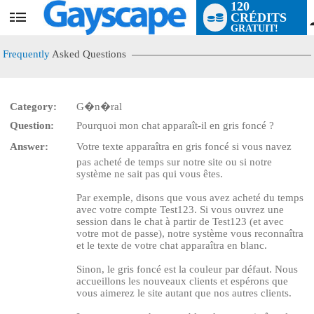
120
CRÉDITS
User
GRATUIT!
status
Frequently
Asked Questions
Category:
G�n�ral
Question:
Pourquoi mon chat apparaît-il en gris foncé ?
LIMITED TIME OFFER!
Answer:
Votre texte apparaîtra en gris foncé si vous navez
pas acheté de temps sur notre site ou si notre
système ne sait pas qui vous êtes.
Par exemple, disons que vous avez acheté du temps
avec votre compte Test123. Si vous ouvrez une
session dans le chat à partir de Test123 (et avec
votre mot de passe), notre système vous reconnaîtra
et le texte de votre chat apparaîtra en blanc.
Sinon, le gris foncé est la couleur par défaut. Nous
accueillons les nouveaux clients et espérons que
vous aimerez le site autant que nos autres clients.