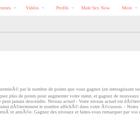
Tendance
bio
Special
mmes
Vidéos
Profils
Male Sex Now
More
©terminÃ© par le nombre de points que vous gagnez (en interagissant sur
Gagnez plus de points pour augmenter votre statut, et gagnez de nouveaux
ut ne peut jamais descendre. Niveau actuel - Votre niveau actuel est dÃ
tre statut dÃ©terminent le nombre affichÃ© dans votre Ã©cusson. - Notez
 derniÃ¨re annÃ©e. Gagnez des niveaux et faites-vous remarquer par 
LIMITED TIME OFFER!