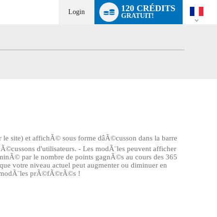
Language
120 CRÉDITS
switch
Login
GRATUIT!
 le site) et affichÃ© sous forme dâÃ©cusson dans la barre
 Ã©cussons d'utilisateurs. - Les modÃ¨les peuvent afficher
©terminÃ© par le nombre de points gagnÃ©s au cours des 365
 que votre niveau actuel peut augmenter ou diminuer en
vos modÃ¨les prÃ©fÃ©rÃ©s !