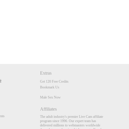
Extras
Get 120 Free Credits
Bookmark Us
Male Sex Now
Affiliates
nts
The adult industry's premier Live Cam affiliate
program since 1996. Our expert team has
delivered millions to webmasters worldwide