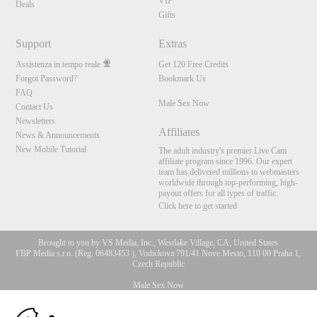
VIP
Deals
Gifts
Support
Extras
Assistenza in tempo reale
Get 120 Free Credits
Forgot Password?
Bookmark Us
FAQ
Male Sex Now
Contact Us
Newsletters
Affiliates
News & Announcements
New Mobile Tutorial
The adult industry's premier Live Cam
affiliate program since 1996. Our expert
team has delivered millions to webmasters
worldwide through top-performing, high-
payout offers for all types of traffic.
Click here to get started
Brought to you by VS Media, Inc., Westlake Village, CA, United States
FBP Media s.r.o. (Reg. 06483453 ), Vodickova 791/41 Nove Mesto, 110 00 Praha 1,
Czech Republic
Male Sex Now
10:00
All persons depicted herein were at least 18 years of age at the time of photography: