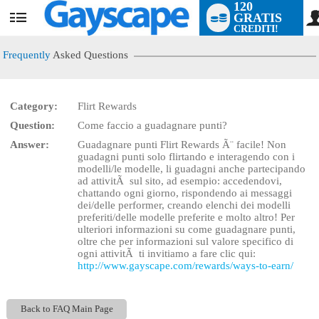
120
GRATIS
User
CREDITI!
status
Frequently
Asked Questions
Category:
Flirt Rewards
LIMITED TIME OFFER!
Question:
Come faccio a guadagnare punti?
Answer:
Guadagnare punti Flirt Rewards Ã¨ facile! Non
guadagni punti solo flirtando e interagendo con i
modelli/le modelle, li guadagni anche partecipando
ad attivitÃ sul sito, ad esempio: accedendovi,
chattando ogni giorno, rispondendo ai messaggi
dei/delle performer, creando elenchi dei modelli
preferiti/delle modelle preferite e molto altro! Per
ulteriori informazioni su come guadagnare punti,
oltre che per informazioni sul valore specifico di
ogni attivitÃ ti invitiamo a fare clic qui:
http://www.gayscape.com/rewards/ways-to-earn/
Back to FAQ Main Page