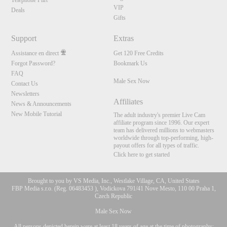
Téléphone Flirt
VIP
Deals
Gifts
Support
Extras
Assistance en direct
Get 120 Free Credits
Forgot Password?
Bookmark Us
FAQ
Male Sex Now
Contact Us
Newsletters
Affiliates
News & Announcements
New Mobile Tutorial
The adult industry's premier Live Cam
affiliate program since 1996. Our expert
team has delivered millions to webmasters
worldwide through top-performing, high-
payout offers for all types of traffic.
Click here to get started
Brought to you by VS Media, Inc., Westlake Village, CA, United States
FBP Media s.r.o. (Reg. 06483453 ), Vodickova 791/41 Nove Mesto, 110 00 Praha 1,
Czech Republic
Male Sex Now
All persons depicted herein were at least 18 years of age at the time of photography: