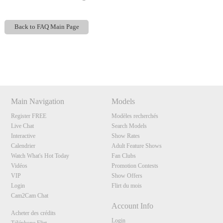
Back to FAQ Main Page
Show
Show
Show
Show
DM
DM
DM
DM
120
Main Navigation
Models
Register FREE
Modèles recherchés
Live Chat
Search Models
Interactive
Show Rates
F
R
E
E
C
R
E
DI
T
Calendrier
Adult Feature Shows
S
Watch What's Hot Today
Fan Clubs
Vidéos
Promotion Contests
VIP
Show Offers
Login
Flirt du mois
Cam2Cam Chat
Account Info
Acheter des crédits
Login