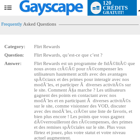
120
CRÉDITS
User
GRATUIT!
status
Frequently
Asked Questions
Category:
Flirt Rewards
Question:
Flirt Rewards, qu’est-ce que c’est ?
LIMITED TIME OFFER!
Answer:
Flirt Rewards est un programme de fidÃ©litÃ© que
nous avons crÃ©Ã© pour rÃ©compenser les
utilisateurs hautement actifs avec des avantages
spÃ©ciaux et des primes pour interagir avec nos
modÃ¨les, et participer Ã diverses activitÃ©s sur
le site. Comment Ã§a marche ? Les utilisateurs
gagnent des points en contactant avec nos
modÃ¨les et en participant Ã diverses activitÃ©s
sur le site, comme visionner des VOD, discuter
avec des modÃ¨les, crÃ©er une liste de favoris, et
bien plus encore ! Les points que vous gagnez
dÃ©verrouilleront des rÃ©compenses, des primes
et des remises spÃ©ciales sur le site. Plus vous
flirtez et jouez, plus votre statut et votre niveau
actuel augmentent.