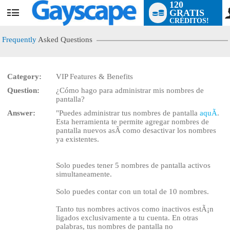
120
GRATIS
User
CRÉDITOS!
status
Frequently
Asked Questions
Category:
VIP Features & Benefits
Question:
¿Cómo hago para administrar mis nombres de
LIMITED TIME OFFER!
pantalla?
Answer:
"Puedes administrar tus nombres de pantalla
aquÃ­
.
Esta herramienta te permite agregar nombres de
pantalla nuevos asÃ­ como desactivar los nombres
ya existentes.
Solo puedes tener 5 nombres de pantalla activos
simultaneamente.
Solo puedes contar con un total de 10 nombres.
Tanto tus nombres activos como inactivos estÃ¡n
ligados exclusivamente a tu cuenta. En otras
palabras, tus nombres de pantalla no