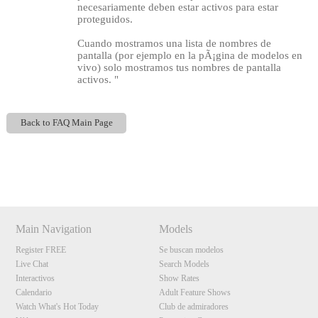
necesariamente deben estar activos para estar
proteguidos.
Cuando mostramos una lista de nombres de
pantalla (por ejemplo en la pÃ¡gina de modelos en
vivo) solo mostramos tus nombres de pantalla
activos. "
Back to FAQ Main Page
120
Show
Show
Show
Show
DM
DM
DM
DM
Main Navigation
Models
F
R
E
E
C
R
E
DI
T
Register FREE
Se buscan modelos
S
Live Chat
Search Models
Interactivos
Show Rates
Calendario
Adult Feature Shows
Watch What's Hot Today
Club de admiradores