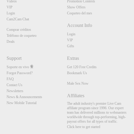
Vídeos
Promotion Contests
VIP
Show Offers
Login
Coqueteo del mes
Cam2Cam Chat
Account Info
Comprar créditos
Login
Teléfono de coqueteo
VIP
Deals
Gifts
Support
Extras
Soporte en vivo
Get 120 Free Credits
Forgot Password?
Bookmark Us
FAQ
Male Sex Now
Contact Us
Newsletters
Affiliates
News & Announcements
New Mobile Tutorial
The adult industry's premier Live Cam
affiliate program since 1996. Our expert
team has delivered millions to webmasters
worldwide through top-performing, high-
payout offers for all types of traffic.
Click here to get started